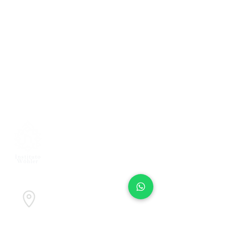
Instituto Wöhler SC
Euler 152-108 Polanco V Sección 11560
Mexico City, Distrito Federal, Mexico